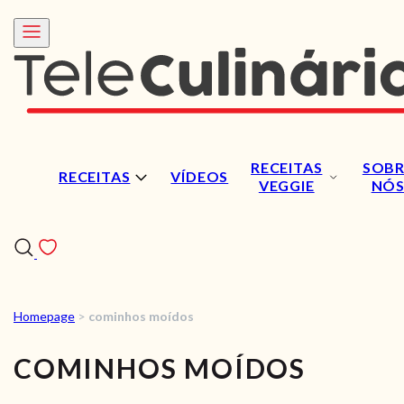
RECEITAS
SOBR
RECEITAS
VÍDEOS
VEGGIE
NÓ
Homepage
>
cominhos moídos
RECEITAS
COMINHOS MOÍDOS
VÍDEOS