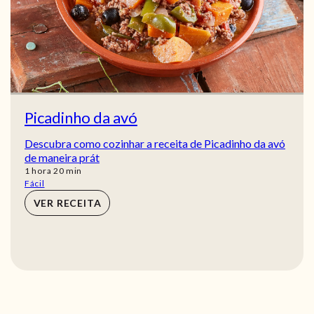
Picadinho da avó
Descubra como cozinhar a receita de Picadinho da avó
de maneira prát
hora
min
1
hora
20
min
Fácil
VER RECEITA