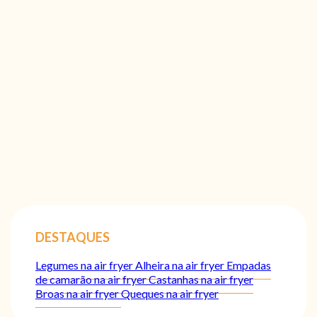
DESTAQUES
Legumes na air fryer
Alheira na air fryer
Empadas
de camarão na air fryer
Castanhas na air fryer
Broas na air fryer
Queques na air fryer