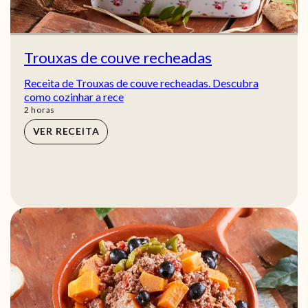
Trouxas de couve recheadas
Receita de Trouxas de couve recheadas. Descubra
como cozinhar a rece
horas
2
horas
VER RECEITA