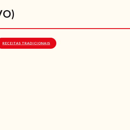
RECEITAS
VO)
VÍDEOS
RECEITAS VEGGIE
RECEITAS TRADICIONAIS
SOBRE NÓS
LOJA ONLINE
BLOG