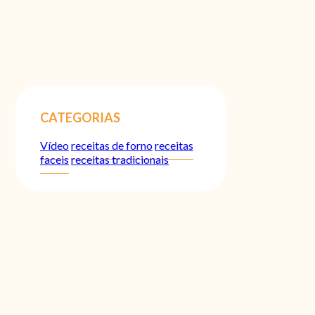
CATEGORIAS
Vídeo
receitas de forno
receitas
faceis
receitas tradicionais