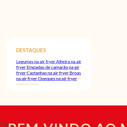
DESTAQUES
Legumes na air fryer
Alheira na air
fryer
Empadas de camarão na air
fryer
Castanhas na air fryer
Broas
na air fryer
Queques na air fryer