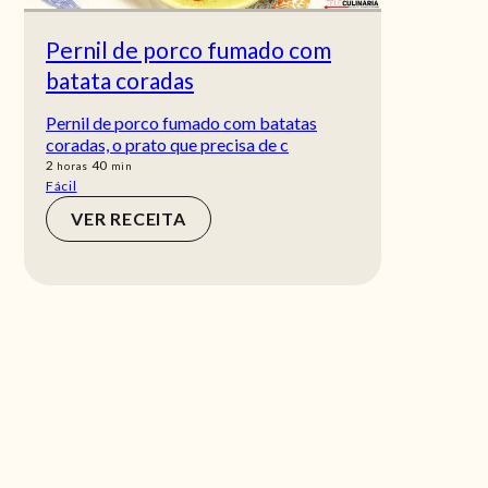
Pernil de porco fumado com
batata coradas
Pernil de porco fumado com batatas
coradas, o prato que precisa de c
horas
min
2
40
horas
min
Fácil
VER RECEITA