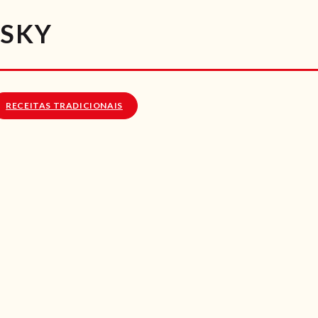
RECEITAS
ISKY
VÍDEOS
RECEITAS VEGGIE
RECEITAS TRADICIONAIS
SOBRE NÓS
LOJA ONLINE
BLOG