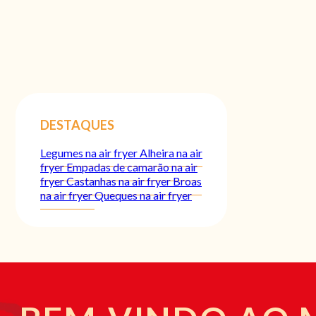
DESTAQUES
Legumes na air fryer
Alheira na air
fryer
Empadas de camarão na air
fryer
Castanhas na air fryer
Broas
na air fryer
Queques na air fryer