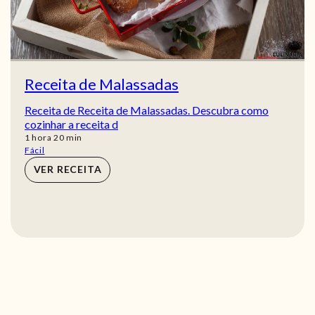
Receita de Malassadas
Receita de Receita de Malassadas. Descubra como
cozinhar a receita d
hora
min
1
hora
20
min
Fácil
VER RECEITA