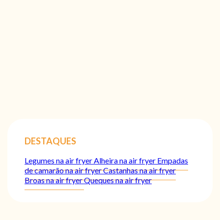
DESTAQUES
Legumes na air fryer
Alheira na air fryer
Empadas
de camarão na air fryer
Castanhas na air fryer
Broas na air fryer
Queques na air fryer