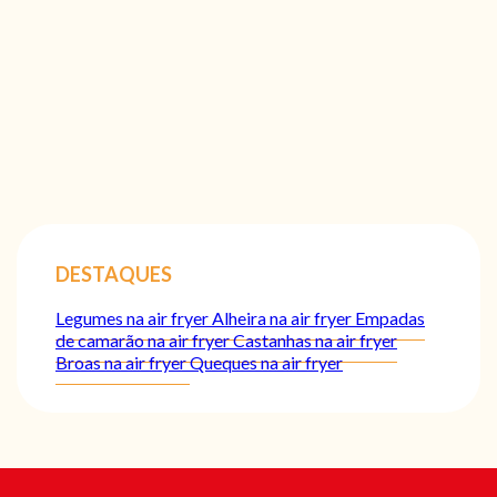
DESTAQUES
Legumes na air fryer
Alheira na air fryer
Empadas
de camarão na air fryer
Castanhas na air fryer
Broas na air fryer
Queques na air fryer