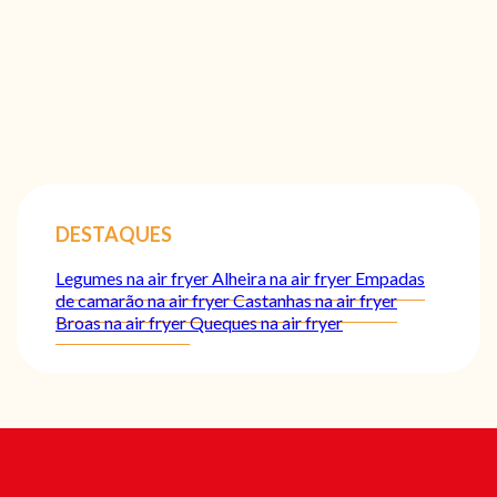
DESTAQUES
Legumes na air fryer
Alheira na air fryer
Empadas
de camarão na air fryer
Castanhas na air fryer
Broas na air fryer
Queques na air fryer