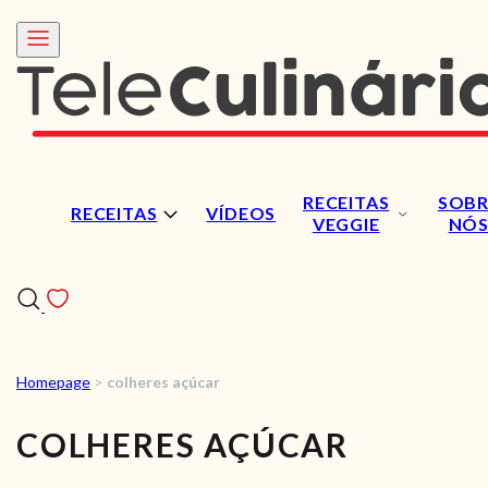
RECEITAS
SOBR
RECEITAS
VÍDEOS
VEGGIE
NÓ
Homepage
>
colheres açúcar
RECEITAS
COLHERES AÇÚCAR
VÍDEOS