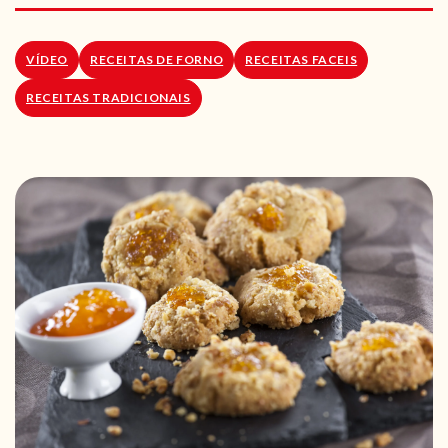
RECEITAS VEGGIE
SOBRE NÓS
VÍDEO
RECEITAS DE FORNO
RECEITAS FACEIS
RECEITAS TRADICIONAIS
LOJA ONLINE
BLOG