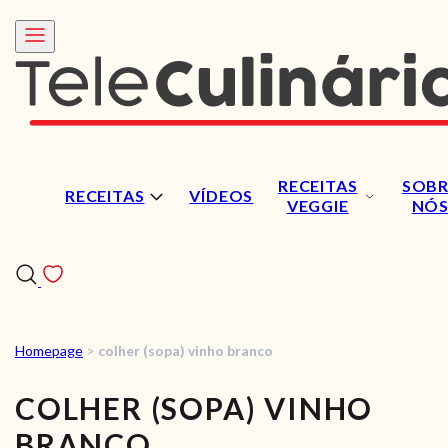
RECEITAS
SOBR
RECEITAS
VÍDEOS
VEGGIE
NÓ
Homepage
>
colher (sopa) vinho branco
RECEITAS
COLHER (SOPA) VINHO
VÍDEOS
BRANCO