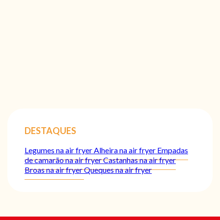
DESTAQUES
Legumes na air fryer
Alheira na air fryer
Empadas
de camarão na air fryer
Castanhas na air fryer
Broas na air fryer
Queques na air fryer