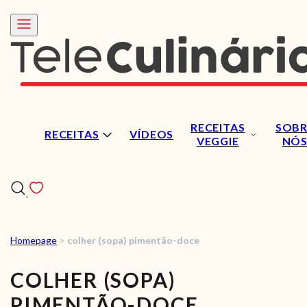
RECEITAS
SOBR
RECEITAS
VÍDEOS
VEGGIE
NÓ
Homepage
>
colher (sopa) pimentão-doce
RECEITAS
COLHER (SOPA)
VÍDEOS
PIMENTÃO-DOCE