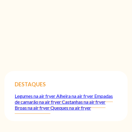
DESTAQUES
Legumes na air fryer
Alheira na air fryer
Empadas
de camarão na air fryer
Castanhas na air fryer
Broas na air fryer
Queques na air fryer