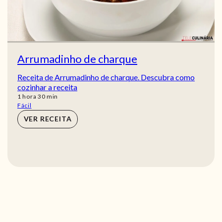
Arrumadinho de charque
Receita de Arrumadinho de charque. Descubra como
cozinhar a receita
hora
min
1
hora
30
min
Fácil
VER RECEITA