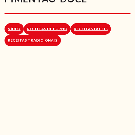
RECEITAS VEGGIE
SOBRE NÓS
VÍDEO
RECEITAS DE FORNO
RECEITAS FACEIS
LOJA ONLINE
RECEITAS TRADICIONAIS
BLOG