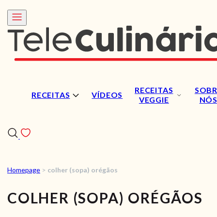
RECEITAS
SOBR
RECEITAS
VÍDEOS
VEGGIE
NÓ
Homepage
>
colher (sopa) orégãos
RECEITAS
COLHER (SOPA) ORÉGÃOS
VÍDEOS