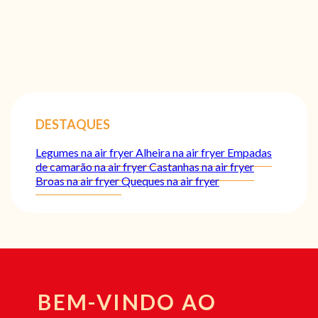
DESTAQUES
Legumes na air fryer
Alheira na air fryer
Empadas
de camarão na air fryer
Castanhas na air fryer
Broas na air fryer
Queques na air fryer
BEM-VINDO AO