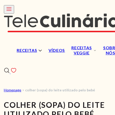
RECEITAS
SOBR
RECEITAS
VÍDEOS
VEGGIE
NÓ
Homepage
>
colher (sopa) do leite utilizado pelo bebé
RECEITAS
COLHER (SOPA) DO LEITE
VÍDEOS
UTILIZADO PELO BEBÉ