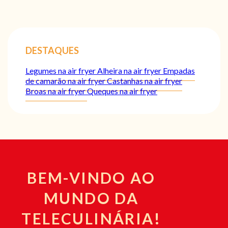
DESTAQUES
Legumes na air fryer
Alheira na air fryer
Empadas
de camarão na air fryer
Castanhas na air fryer
Broas na air fryer
Queques na air fryer
BEM-VINDO AO
MUNDO DA
TELECULINÁRIA!