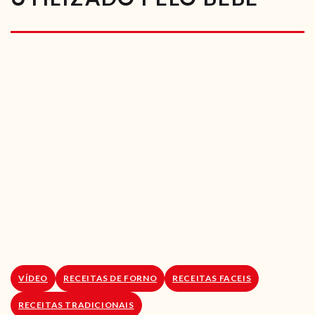
RECEITAS VEGGIE
SOBRE NÓS
LOJA ONLINE
BLOG
VÍDEO
RECEITAS DE FORNO
RECEITAS FACEIS
RECEITAS TRADICIONAIS