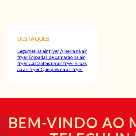
DESTAQUES
Legumes na air fryer
Alheira na air
fryer
Empadas de camarão na air
fryer
Castanhas na air fryer
Broas
na air fryer
Queques na air fryer
BEM-VINDO AO