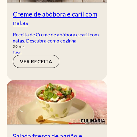
Creme de abóbora e caril com
natas
Receita de Creme de abóbora e caril com
natas. Descubra como cozinha
min
30
min
Fácil
VER RECEITA
Salada fresca de agrião e