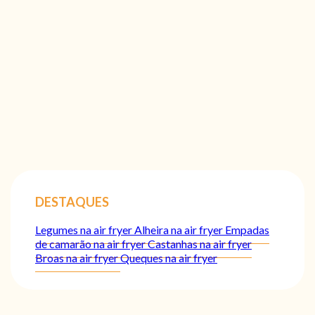
DESTAQUES
Legumes na air fryer
Alheira na air fryer
Empadas
de camarão na air fryer
Castanhas na air fryer
Broas na air fryer
Queques na air fryer