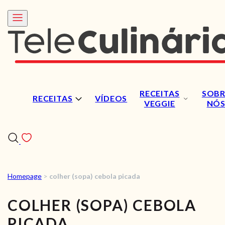
RECEITAS
SOBR
RECEITAS
VÍDEOS
VEGGIE
NÓ
Homepage
>
colher (sopa) cebola picada
RECEITAS
COLHER (SOPA) CEBOLA
VÍDEOS
PICADA