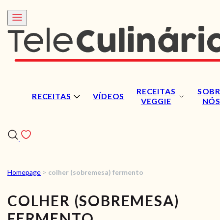
RECEITAS
SOBR
RECEITAS
VÍDEOS
VEGGIE
NÓ
Homepage
>
colher (sobremesa) fermento
RECEITAS
COLHER (SOBREMESA)
VÍDEOS
FERMENTO