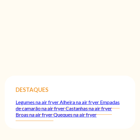
DESTAQUES
Legumes na air fryer
Alheira na air fryer
Empadas
de camarão na air fryer
Castanhas na air fryer
Broas na air fryer
Queques na air fryer