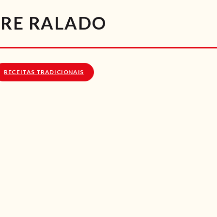
RECEITAS
BRE RALADO
VÍDEOS
RECEITAS VEGGIE
RECEITAS TRADICIONAIS
SOBRE NÓS
LOJA ONLINE
BLOG