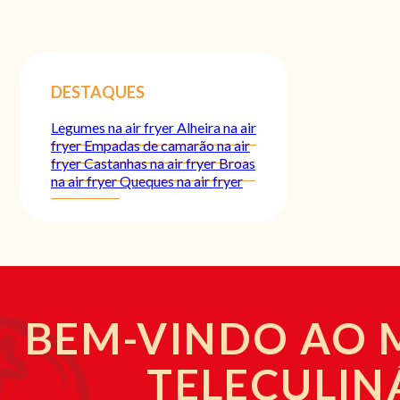
DESTAQUES
Legumes na air fryer
Alheira na air
fryer
Empadas de camarão na air
fryer
Castanhas na air fryer
Broas
na air fryer
Queques na air fryer
BEM-VINDO AO
TELECULIN