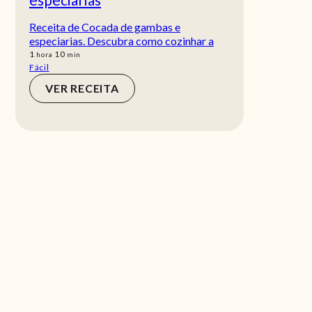
Receita de Cocada de gambas e
especiarias. Descubra como cozinhar a
hora
min
1
10
hora
min
Fácil
VER RECEITA