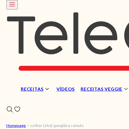
RECEITAS
VÍDEOS
RECEITAS VEGGIE
Homepage
>
colher (chá) gengibre ralado