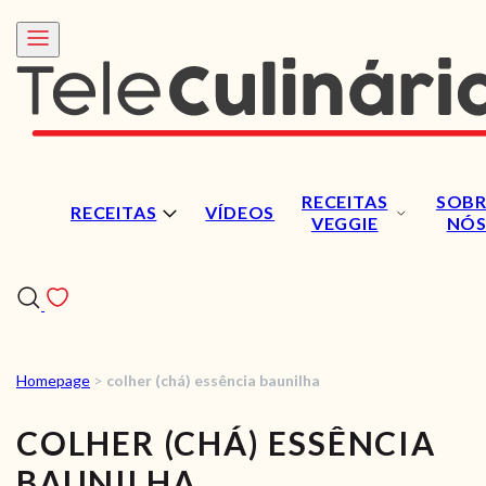
RECEITAS
SOBR
RECEITAS
VÍDEOS
VEGGIE
NÓ
Homepage
>
colher (chá) essência baunilha
RECEITAS
COLHER (CHÁ) ESSÊNCIA
VÍDEOS
BAUNILHA