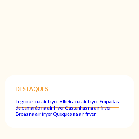
DESTAQUES
Legumes na air fryer
Alheira na air fryer
Empadas
de camarão na air fryer
Castanhas na air fryer
Broas na air fryer
Queques na air fryer