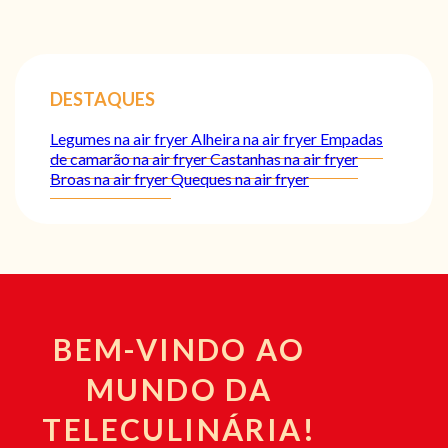
DESTAQUES
Legumes na air fryer
Alheira na air fryer
Empadas
de camarão na air fryer
Castanhas na air fryer
Broas na air fryer
Queques na air fryer
BEM-VINDO AO
MUNDO DA
TELECULINÁRIA!