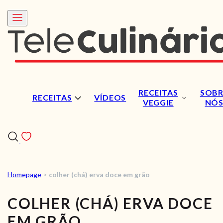
RECEITAS
SOBR
RECEITAS
VÍDEOS
VEGGIE
NÓ
Homepage
>
colher (chá) erva doce em grão
RECEITAS
COLHER (CHÁ) ERVA DOCE
VÍDEOS
EM GRÃO