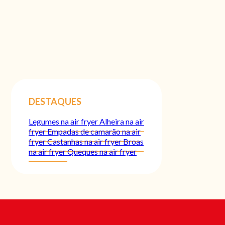
DESTAQUES
Legumes na air fryer
Alheira na air
fryer
Empadas de camarão na air
fryer
Castanhas na air fryer
Broas
na air fryer
Queques na air fryer