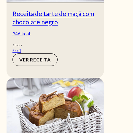
Receita de tarte de maçã com
chocolate negro
346 kcal.
hora
1
hora
Fácil
VER RECEITA