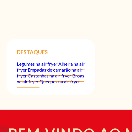
DESTAQUES
Legumes na air fryer
Alheira na air
fryer
Empadas de camarão na air
fryer
Castanhas na air fryer
Broas
na air fryer
Queques na air fryer