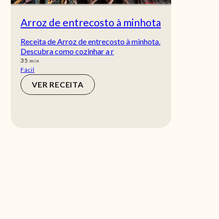
Arroz de entrecosto à minhota
Receita de Arroz de entrecosto à minhota.
Descubra como cozinhar a r
min
35
min
Fácil
VER RECEITA