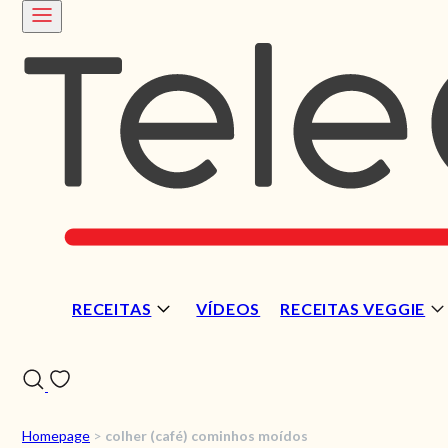
RECEITAS
VÍDEOS
RECEITAS VEGGIE
Homepage
>
colher (café) cominhos moídos