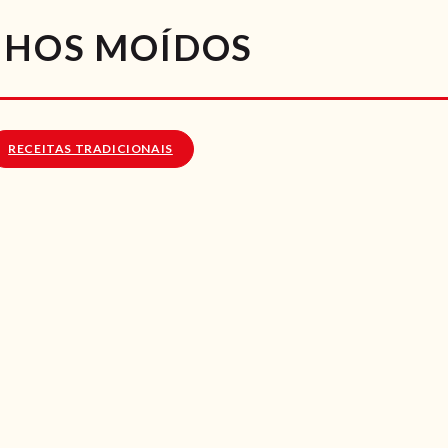
RECEITAS
NHOS MOÍDOS
VÍDEOS
RECEITAS VEGGIE
RECEITAS TRADICIONAIS
SOBRE NÓS
LOJA ONLINE
BLOG