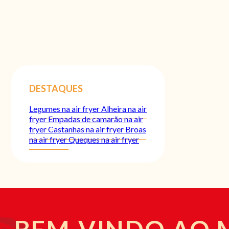
DESTAQUES
Legumes na air fryer
Alheira na air
fryer
Empadas de camarão na air
fryer
Castanhas na air fryer
Broas
na air fryer
Queques na air fryer