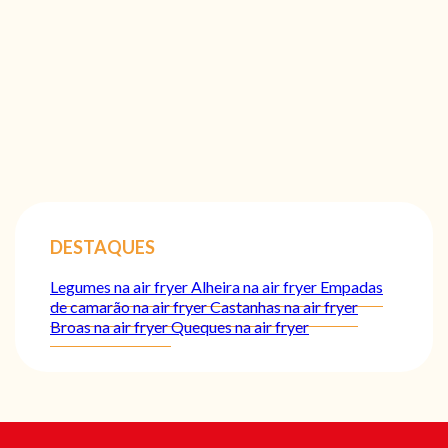
DESTAQUES
Legumes na air fryer
Alheira na air fryer
Empadas
de camarão na air fryer
Castanhas na air fryer
Broas na air fryer
Queques na air fryer