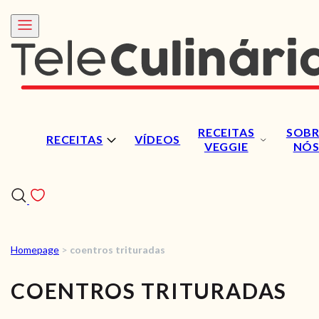
RECEITAS
SOBR
RECEITAS
VÍDEOS
VEGGIE
NÓ
Homepage
>
coentros trituradas
RECEITAS
COENTROS TRITURADAS
VÍDEOS