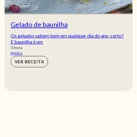
Gelado de baunilha
Os gelados sabem bem em qualquer dia do ano, certo?
E baunilha é um
hora
1
hora
Médio
VER RECEITA