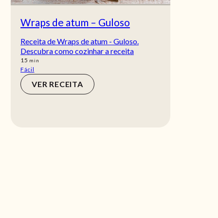
Wraps de atum – Guloso
Receita de Wraps de atum - Guloso.
Descubra como cozinhar a receita
min
15
min
Fácil
VER RECEITA