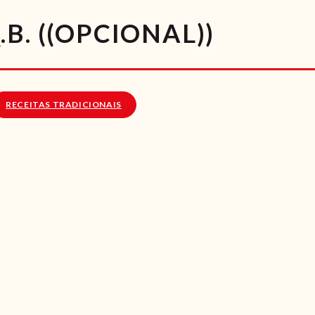
RECEITAS
B. ((OPCIONAL))
VÍDEOS
RECEITAS VEGGIE
RECEITAS TRADICIONAIS
SOBRE NÓS
LOJA ONLINE
BLOG