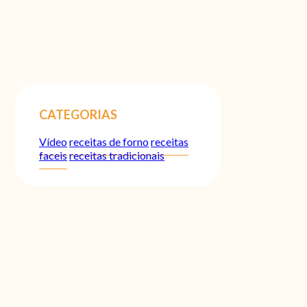
CATEGORIAS
Vídeo
receitas de forno
receitas
faceis
receitas tradicionais