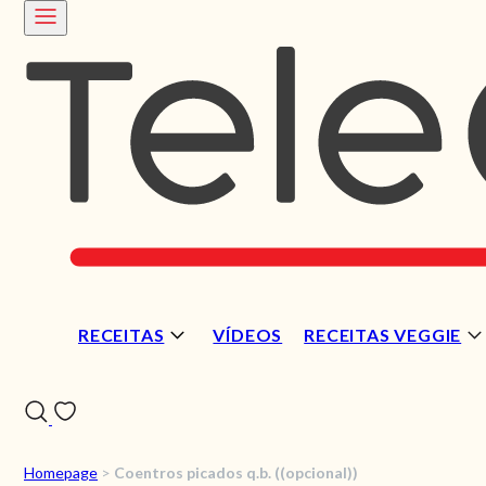
RECEITAS
VÍDEOS
RECEITAS VEGGIE
Homepage
>
Coentros picados q.b. ((opcional))