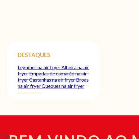
DESTAQUES
Legumes na air fryer
Alheira na air
fryer
Empadas de camarão na air
fryer
Castanhas na air fryer
Broas
na air fryer
Queques na air fryer