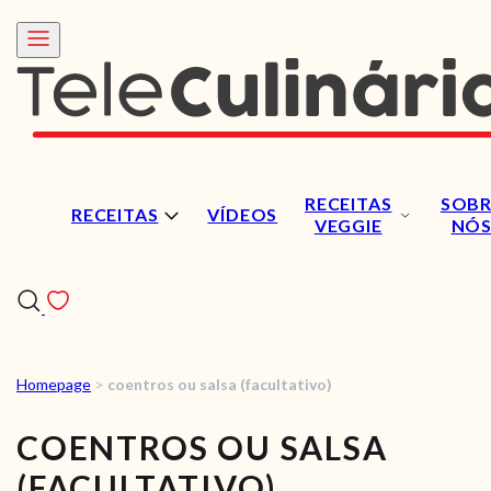
RECEITAS
SOBR
RECEITAS
VÍDEOS
VEGGIE
NÓ
Homepage
>
coentros ou salsa (facultativo)
RECEITAS
COENTROS OU SALSA
VÍDEOS
(FACULTATIVO)