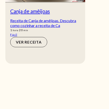
Canja de amêijoas
Receita de Canja de amêijoas. Descubra
como cozinhar a receita de Ca
hora
min
1
20
hora
min
Fácil
VER RECEITA