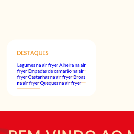
DESTAQUES
Legumes na air fryer
Alheira na air
fryer
Empadas de camarão na air
fryer
Castanhas na air fryer
Broas
na air fryer
Queques na air fryer