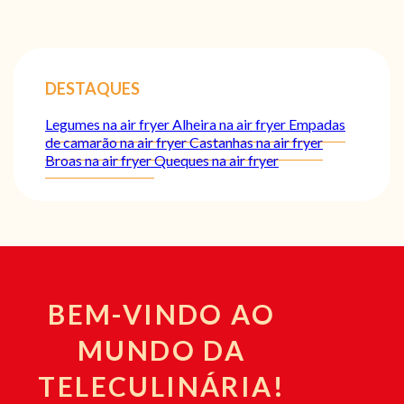
DESTAQUES
Legumes na air fryer
Alheira na air fryer
Empadas
de camarão na air fryer
Castanhas na air fryer
Broas na air fryer
Queques na air fryer
BEM-VINDO AO
MUNDO DA
TELECULINÁRIA!