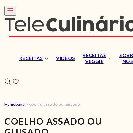
RECEITAS
SOBR
RECEITAS
VÍDEOS
VEGGIE
NÓ
Homepage
>
coelho assado ou guisado
RECEITAS
COELHO ASSADO OU
VÍDEOS
GUISADO