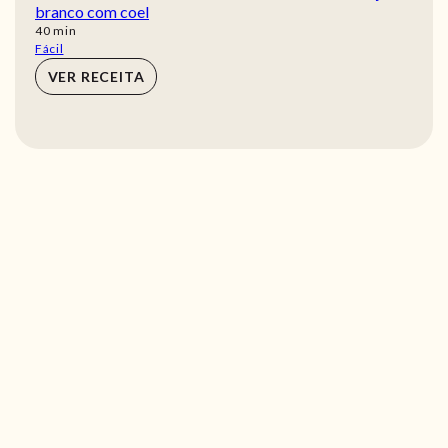
branco com coel
min
40
min
Fácil
VER RECEITA