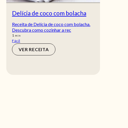
Delícia de coco com bolacha
Receita de Delícia de coco com bolacha.
Descubra como cozinhar a rec
min
1
min
Fácil
VER RECEITA