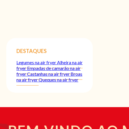
DESTAQUES
Legumes na air fryer
Alheira na air
fryer
Empadas de camarão na air
fryer
Castanhas na air fryer
Broas
na air fryer
Queques na air fryer