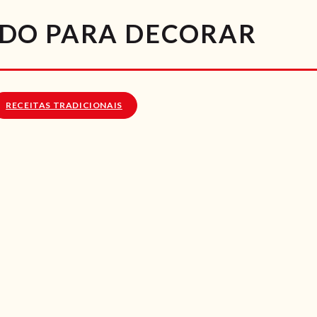
RECEITAS
DO PARA DECORAR
VÍDEOS
RECEITAS VEGGIE
RECEITAS TRADICIONAIS
SOBRE NÓS
LOJA ONLINE
BLOG