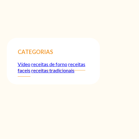
CATEGORIAS
Vídeo
receitas de forno
receitas
faceis
receitas tradicionais