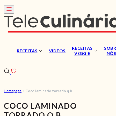
RECEITAS
SOBR
RECEITAS
VÍDEOS
VEGGIE
NÓ
Homepage
>
Coco laminado torrado q.b.
RECEITAS
COCO LAMINADO
VÍDEOS
TORRADO Q.B.