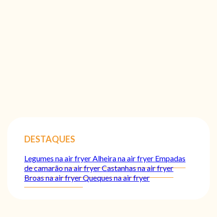
DESTAQUES
Legumes na air fryer
Alheira na air fryer
Empadas
de camarão na air fryer
Castanhas na air fryer
Broas na air fryer
Queques na air fryer