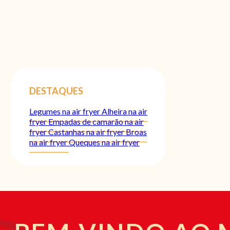
DESTAQUES
Legumes na air fryer
Alheira na air
fryer
Empadas de camarão na air
fryer
Castanhas na air fryer
Broas
na air fryer
Queques na air fryer