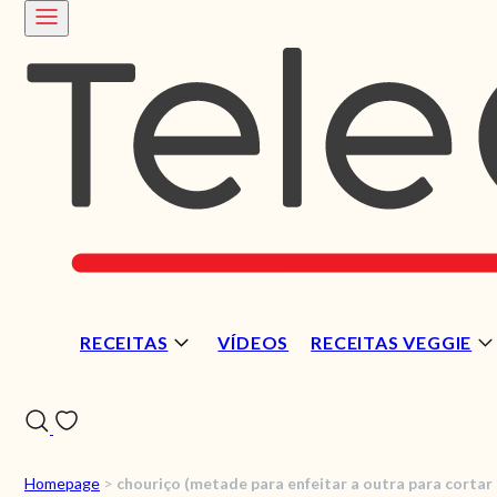
RECEITAS
VÍDEOS
RECEITAS VEGGIE
Homepage
>
chouriço (metade para enfeitar a outra para cortar 