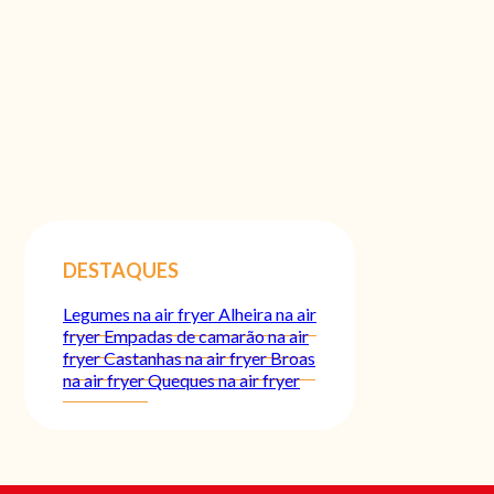
DESTAQUES
Legumes na air fryer
Alheira na air
fryer
Empadas de camarão na air
fryer
Castanhas na air fryer
Broas
na air fryer
Queques na air fryer