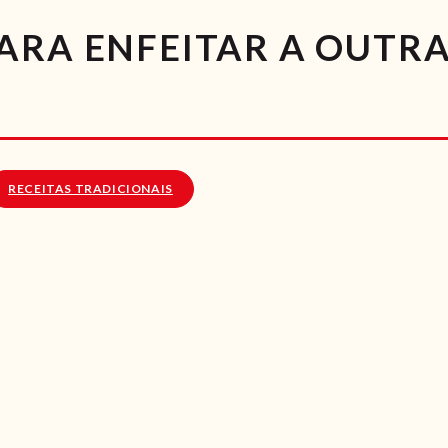
RECEITAS
ARA ENFEITAR A OUTRA
VÍDEOS
RECEITAS VEGGIE
SOBRE NÓS
RECEITAS TRADICIONAIS
LOJA ONLINE
BLOG