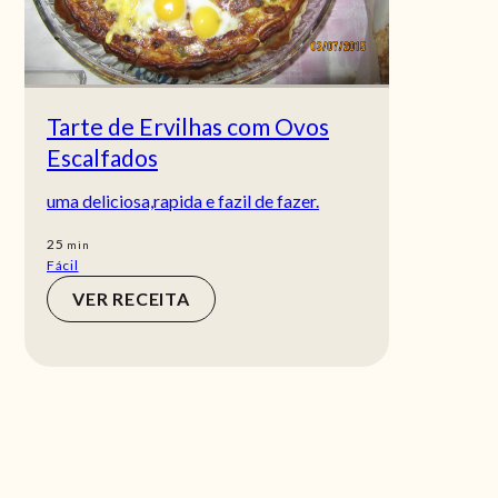
Tarte de Ervilhas com Ovos
Escalfados
uma deliciosa,rapida e fazil de fazer.
min
25
min
Fácil
VER RECEITA