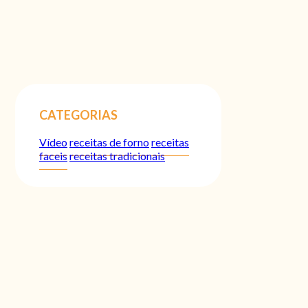
CATEGORIAS
Vídeo
receitas de forno
receitas
faceis
receitas tradicionais