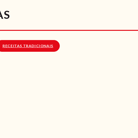
RECEITAS
AS
VÍDEOS
RECEITAS VEGGIE
RECEITAS TRADICIONAIS
SOBRE NÓS
LOJA ONLINE
BLOG