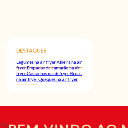
DESTAQUES
Legumes na air fryer
Alheira na air
fryer
Empadas de camarão na air
fryer
Castanhas na air fryer
Broas
na air fryer
Queques na air fryer