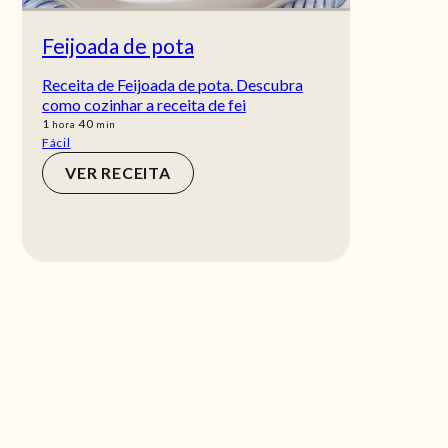
Feijoada de pota
Receita de Feijoada de pota. Descubra
como cozinhar a receita de fei
hora
min
1
40
hora
min
Fácil
VER RECEITA