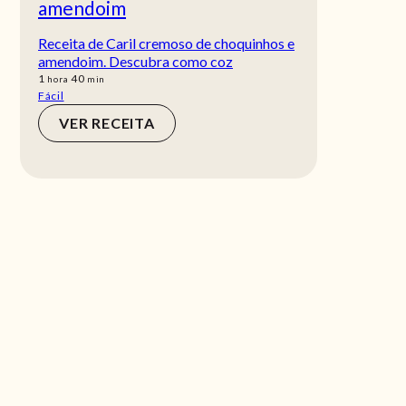
amendoim
Receita de Caril cremoso de choquinhos e
amendoim. Descubra como coz
hora
min
1
40
hora
min
Fácil
VER RECEITA