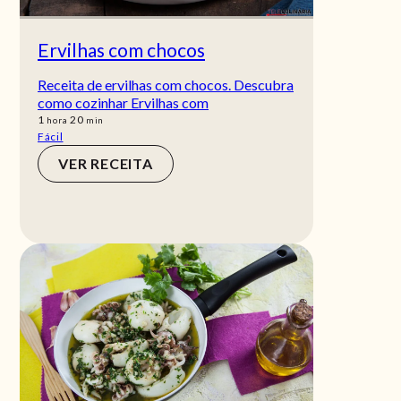
Ervilhas com chocos
Receita de ervilhas com chocos. Descubra
como cozinhar Ervilhas com
hora
min
1
20
hora
min
Fácil
VER RECEITA