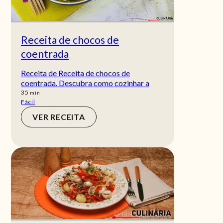
Receita de chocos de
coentrada
Receita de Receita de chocos de
coentrada. Descubra como cozinhar a
min
35
min
Fácil
VER RECEITA