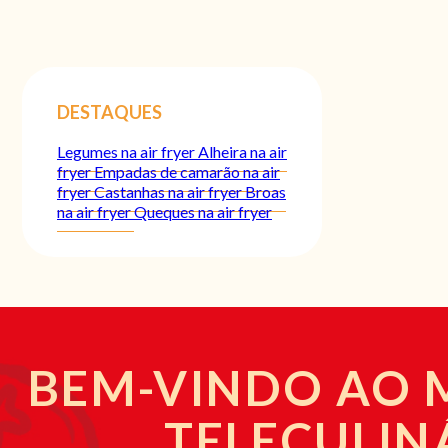
DESTAQUES
Legumes na air fryer
Alheira na air
fryer
Empadas de camarão na air
fryer
Castanhas na air fryer
Broas
na air fryer
Queques na air fryer
BEM-VINDO AO
TELECULIN