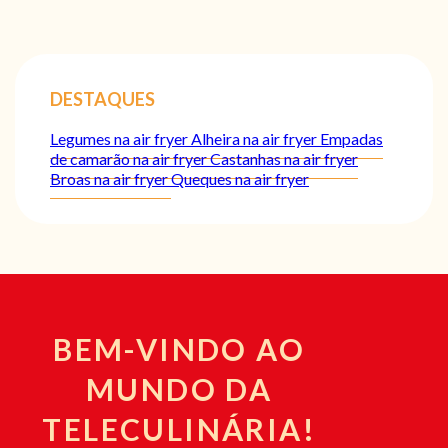
DESTAQUES
Legumes na air fryer
Alheira na air fryer
Empadas
de camarão na air fryer
Castanhas na air fryer
Broas na air fryer
Queques na air fryer
BEM-VINDO AO
MUNDO DA
TELECULINÁRIA!