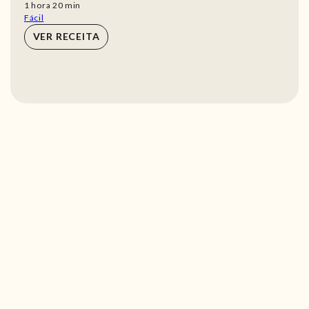
hora
min
1
hora
20
min
Fácil
VER RECEITA