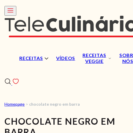
RECEITAS
SOBR
RECEITAS
VÍDEOS
VEGGIE
NÓ
Homepage
>
chocolate negro em barra
RECEITAS
CHOCOLATE NEGRO EM
VÍDEOS
BARRA