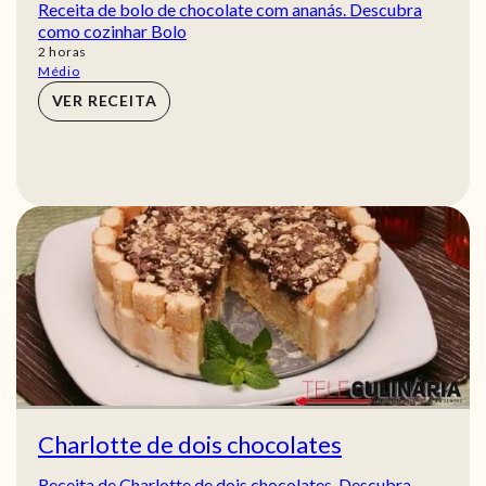
Receita de bolo de chocolate com ananás. Descubra
como cozinhar Bolo
horas
2
horas
Médio
VER RECEITA
Charlotte de dois chocolates
Receita de Charlotte de dois chocolates. Descubra