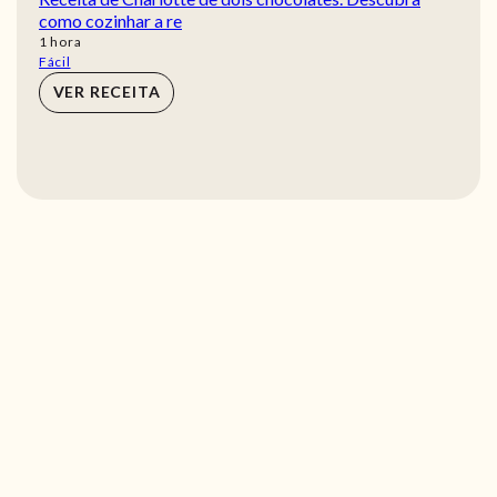
como cozinhar a re
hora
1
hora
Fácil
VER RECEITA