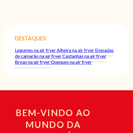
DESTAQUES
Legumes na air fryer
Alheira na air fryer
Empadas
de camarão na air fryer
Castanhas na air fryer
Broas na air fryer
Queques na air fryer
BEM-VINDO AO
MUNDO DA