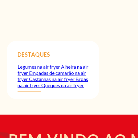
DESTAQUES
Legumes na air fryer
Alheira na air
fryer
Empadas de camarão na air
fryer
Castanhas na air fryer
Broas
na air fryer
Queques na air fryer