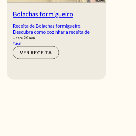
Bolachas formigueiro
Receita de Bolachas formigueiro.
Descubra como cozinhar a receita de
hora
min
1
20
hora
min
Fácil
VER RECEITA