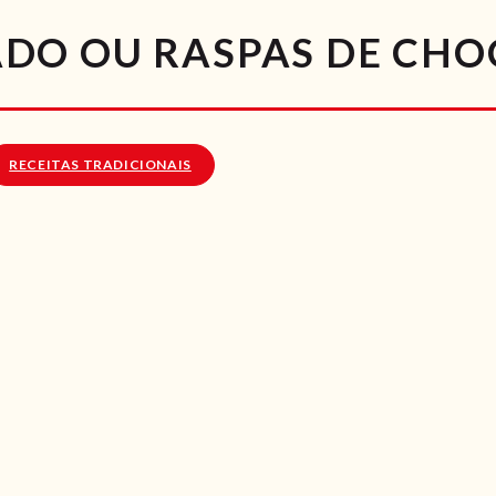
RECEITAS
DO OU RASPAS DE CHO
VÍDEOS
RECEITAS VEGGIE
RECEITAS TRADICIONAIS
SOBRE NÓS
LOJA ONLINE
BLOG