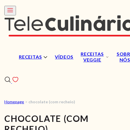
RECEITAS
SOBR
RECEITAS
VÍDEOS
VEGGIE
NÓ
Homepage
>
chocolate (com recheio)
RECEITAS
CHOCOLATE (COM
VÍDEOS
RECHEIO)