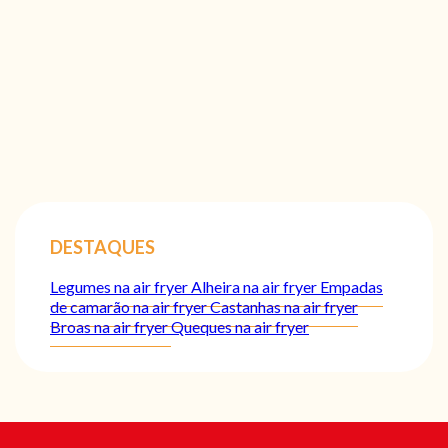
DESTAQUES
Legumes na air fryer
Alheira na air fryer
Empadas
de camarão na air fryer
Castanhas na air fryer
Broas na air fryer
Queques na air fryer