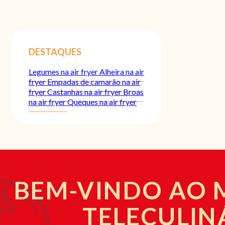
DESTAQUES
Legumes na air fryer
Alheira na air
fryer
Empadas de camarão na air
fryer
Castanhas na air fryer
Broas
na air fryer
Queques na air fryer
BEM-VINDO AO
TELECULIN