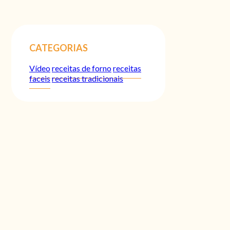
CATEGORIAS
Vídeo
receitas de forno
receitas
faceis
receitas tradicionais