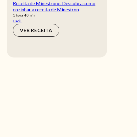
Receita de Minestrone. Descubra como
cozinhar a receita de Minestron
hora
min
1
40
hora
min
Fácil
VER RECEITA