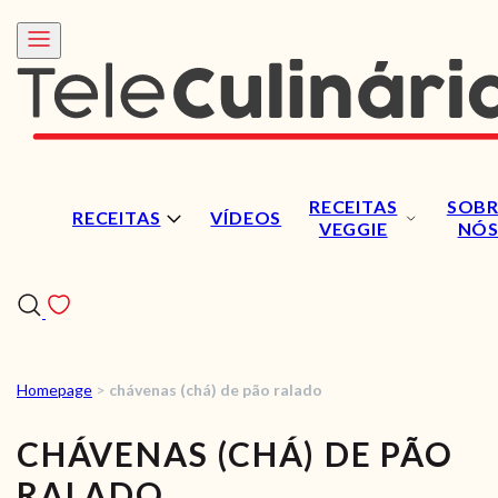
RECEITAS
SOBR
RECEITAS
VÍDEOS
VEGGIE
NÓ
Homepage
>
chávenas (chá) de pão ralado
RECEITAS
CHÁVENAS (CHÁ) DE PÃO
VÍDEOS
RALADO