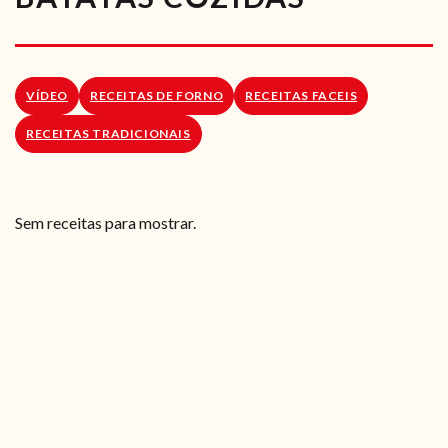
RECEITAS VEGGIE
SOBRE NÓS
VÍDEO
RECEITAS DE FORNO
RECEITAS FACEIS
LOJA ONLINE
RECEITAS TRADICIONAIS
BLOG
Sem receitas para mostrar.