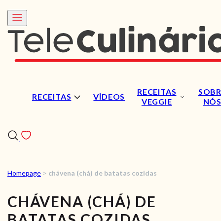
RECEITAS
SOBR
RECEITAS
VÍDEOS
VEGGIE
NÓ
Homepage
>
chávena (chá) de batatas cozidas
RECEITAS
CHÁVENA (CHÁ) DE
VÍDEOS
BATATAS COZIDAS