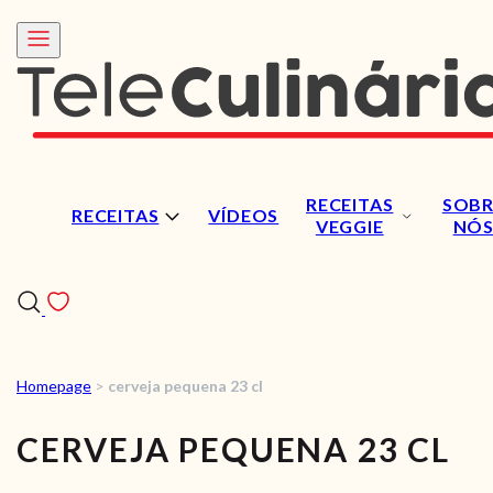
RECEITAS
SOBR
RECEITAS
VÍDEOS
VEGGIE
NÓ
Homepage
>
cerveja pequena 23 cl
RECEITAS
CERVEJA PEQUENA 23 CL
VÍDEOS