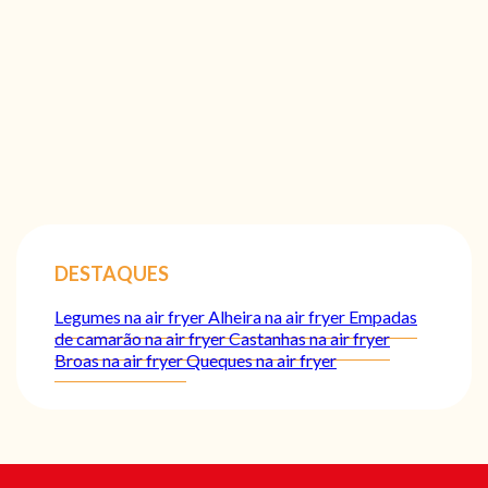
DESTAQUES
Legumes na air fryer
Alheira na air fryer
Empadas
de camarão na air fryer
Castanhas na air fryer
Broas na air fryer
Queques na air fryer