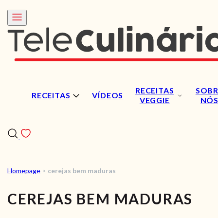
RECEITAS
SOBR
RECEITAS
VÍDEOS
VEGGIE
NÓ
Homepage
>
cerejas bem maduras
RECEITAS
CEREJAS BEM MADURAS
VÍDEOS