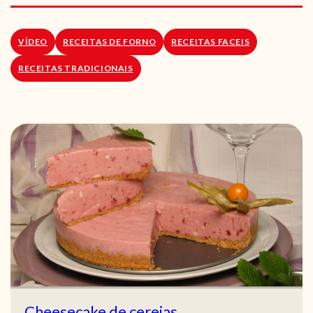
RECEITAS VEGGIE
SOBRE NÓS
VÍDEO
RECEITAS DE FORNO
RECEITAS FACEIS
RECEITAS TRADICIONAIS
LOJA ONLINE
BLOG
Cheesecake de cerejas