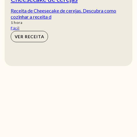
Receita de Cheesecake de cerejas. Descubra como
cozinhar a receita d
hora
1
hora
Fácil
VER RECEITA