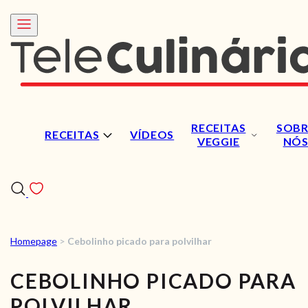
RECEITAS
SOBR
RECEITAS
VÍDEOS
VEGGIE
NÓ
Homepage
>
Cebolinho picado para polvilhar
RECEITAS
CEBOLINHO PICADO PARA
VÍDEOS
POLVILHAR