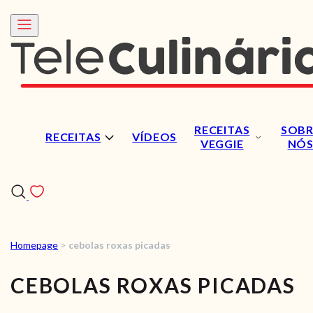
RECEITAS
SOBR
RECEITAS
VÍDEOS
VEGGIE
NÓ
Homepage
>
cebolas roxas picadas
RECEITAS
CEBOLAS ROXAS PICADAS
VÍDEOS