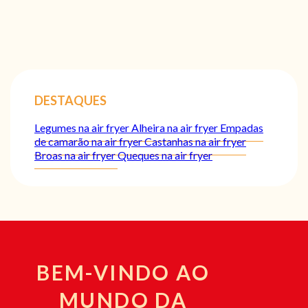
DESTAQUES
Legumes na air fryer
Alheira na air fryer
Empadas
de camarão na air fryer
Castanhas na air fryer
Broas na air fryer
Queques na air fryer
BEM-VINDO AO
MUNDO DA