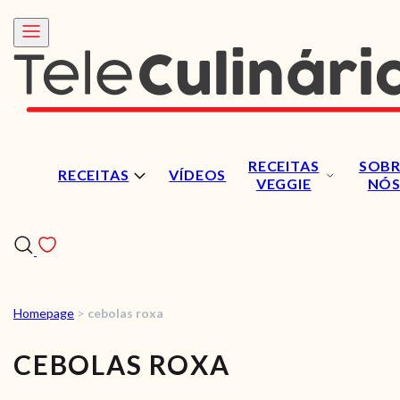
RECEITAS
SOBR
RECEITAS
VÍDEOS
VEGGIE
NÓ
Homepage
>
cebolas roxa
RECEITAS
CEBOLAS ROXA
VÍDEOS