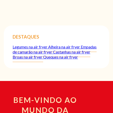
DESTAQUES
Legumes na air fryer
Alheira na air fryer
Empadas
de camarão na air fryer
Castanhas na air fryer
Broas na air fryer
Queques na air fryer
BEM-VINDO AO
MUNDO DA