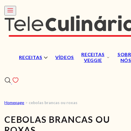
RECEITAS
SOBR
RECEITAS
VÍDEOS
VEGGIE
NÓ
Homepage
>
cebolas brancas ou roxas
RECEITAS
CEBOLAS BRANCAS OU
VÍDEOS
ROXAS