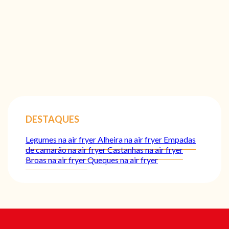
DESTAQUES
Legumes na air fryer
Alheira na air fryer
Empadas
de camarão na air fryer
Castanhas na air fryer
Broas na air fryer
Queques na air fryer