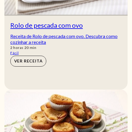
Rolo de pescada com ovo
Receita de Rolo de pescada com ovo. Descubra como
cozinhar a receita
horas
min
2
horas
20
min
Fácil
VER RECEITA