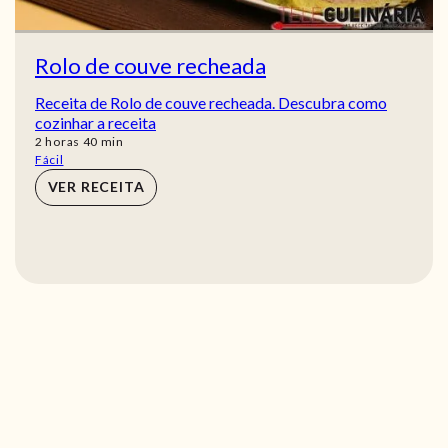
Rolo de couve recheada
Receita de Rolo de couve recheada. Descubra como
cozinhar a receita
horas
min
2
horas
40
min
Fácil
VER RECEITA