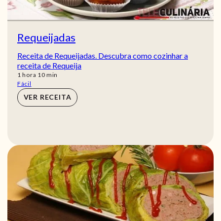
Requeijadas
Receita de Requeijadas. Descubra como cozinhar a
receita de Requeija
hora
min
1
hora
10
min
Fácil
VER RECEITA