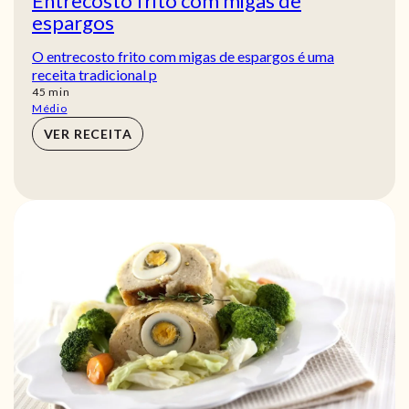
Entrecosto frito com migas de
espargos
O entrecosto frito com migas de espargos é uma
receita tradicional p
min
45
min
Médio
VER RECEITA