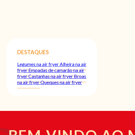
DESTAQUES
Legumes na air fryer
Alheira na air
fryer
Empadas de camarão na air
fryer
Castanhas na air fryer
Broas
na air fryer
Queques na air fryer