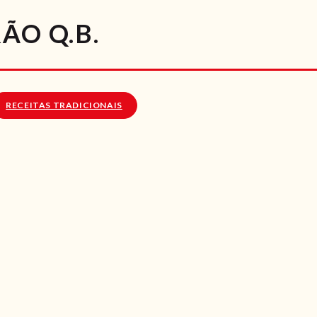
RECEITAS
ÃO Q.B.
VÍDEOS
RECEITAS VEGGIE
RECEITAS TRADICIONAIS
SOBRE NÓS
LOJA ONLINE
BLOG