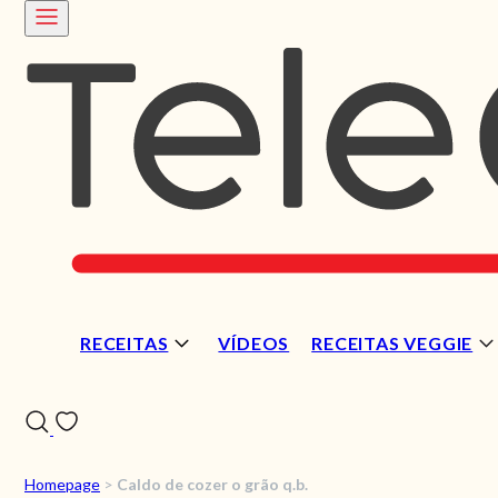
RECEITAS
VÍDEOS
RECEITAS VEGGIE
Homepage
>
Caldo de cozer o grão q.b.