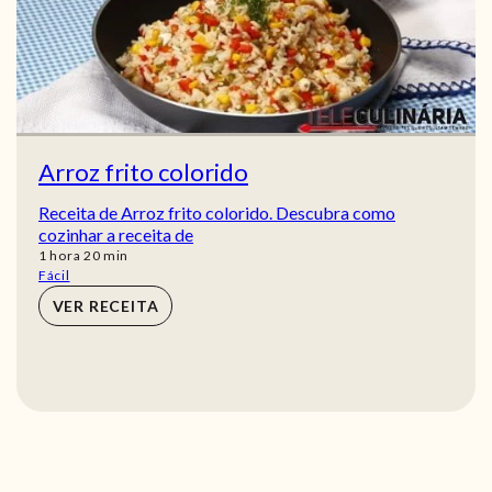
Arroz frito colorido
Receita de Arroz frito colorido. Descubra como
cozinhar a receita de
hora
min
1
hora
20
min
Fácil
VER RECEITA