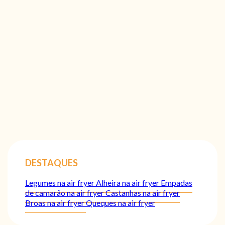
DESTAQUES
Legumes na air fryer
Alheira na air fryer
Empadas
de camarão na air fryer
Castanhas na air fryer
Broas na air fryer
Queques na air fryer