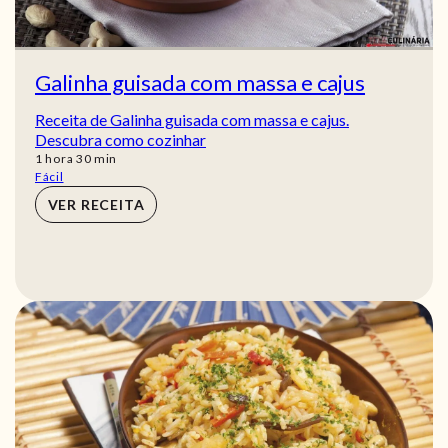
Galinha guisada com massa e cajus
Receita de Galinha guisada com massa e cajus.
Descubra como cozinhar
hora
min
1
hora
30
min
Fácil
VER RECEITA