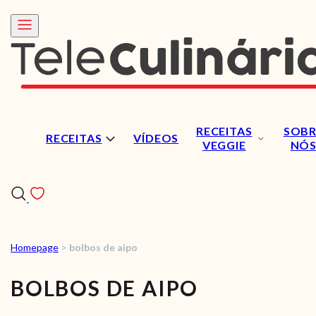
RECEITAS
SOBR
RECEITAS
VÍDEOS
VEGGIE
NÓ
Homepage
>
bolbos de aipo
RECEITAS
BOLBOS DE AIPO
VÍDEOS