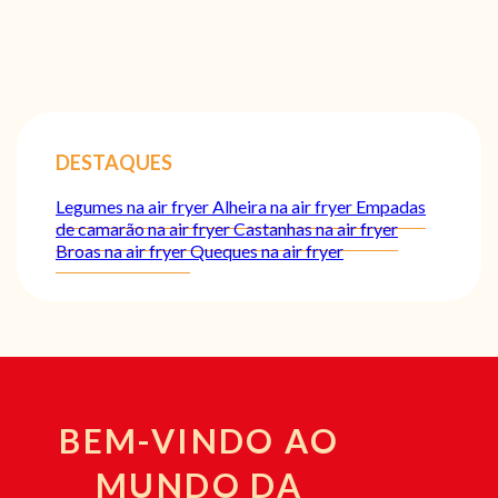
DESTAQUES
Legumes na air fryer
Alheira na air fryer
Empadas
de camarão na air fryer
Castanhas na air fryer
Broas na air fryer
Queques na air fryer
BEM-VINDO AO
MUNDO DA