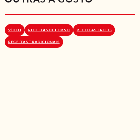
RECEITAS VEGGIE
SOBRE NÓS
VÍDEO
RECEITAS DE FORNO
RECEITAS FACEIS
LOJA ONLINE
RECEITAS TRADICIONAIS
BLOG