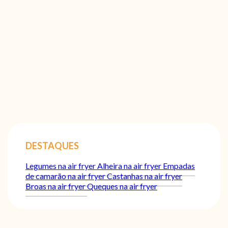
DESTAQUES
Legumes na air fryer
Alheira na air fryer
Empadas
de camarão na air fryer
Castanhas na air fryer
Broas na air fryer
Queques na air fryer