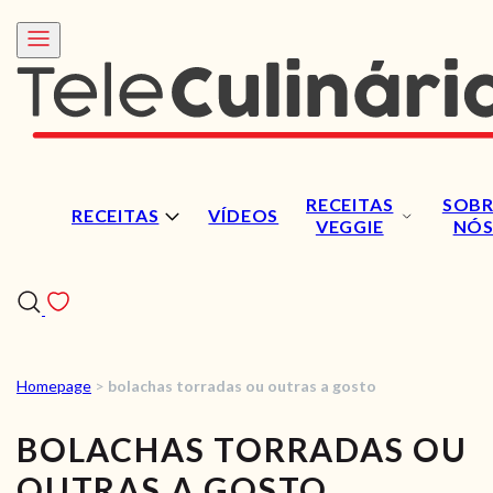
RECEITAS
SOBR
RECEITAS
VÍDEOS
VEGGIE
NÓ
Homepage
>
bolachas torradas ou outras a gosto
RECEITAS
BOLACHAS TORRADAS OU
VÍDEOS
OUTRAS A GOSTO