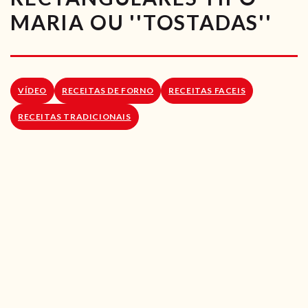
RECEITAS VEGGIE
MARIA OU ''TOSTADAS''
SOBRE NÓS
LOJA ONLINE
VÍDEO
RECEITAS DE FORNO
RECEITAS FACEIS
BLOG
RECEITAS TRADICIONAIS