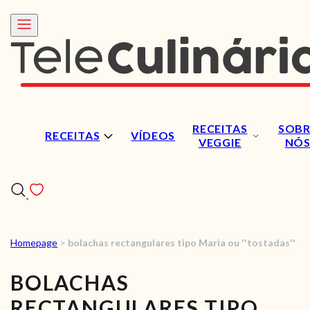
RECEITAS
SOBR
RECEITAS
VÍDEOS
VEGGIE
NÓ
Homepage
>
bolachas rectangulares tipo Maria ou ''tostadas''
RECEITAS
BOLACHAS
VÍDEOS
RECTANGULARES TIPO