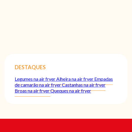
DESTAQUES
Legumes na air fryer
Alheira na air fryer
Empadas
de camarão na air fryer
Castanhas na air fryer
Broas na air fryer
Queques na air fryer