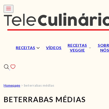
RECEITAS
SOBR
RECEITAS
VÍDEOS
VEGGIE
NÓ
Homepage
>
beterrabas médias
RECEITAS
BETERRABAS MÉDIAS
VÍDEOS