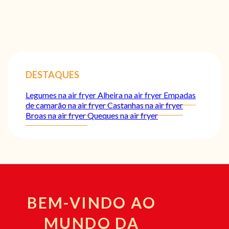
DESTAQUES
Legumes na air fryer
Alheira na air fryer
Empadas
de camarão na air fryer
Castanhas na air fryer
Broas na air fryer
Queques na air fryer
BEM-VINDO AO
MUNDO DA